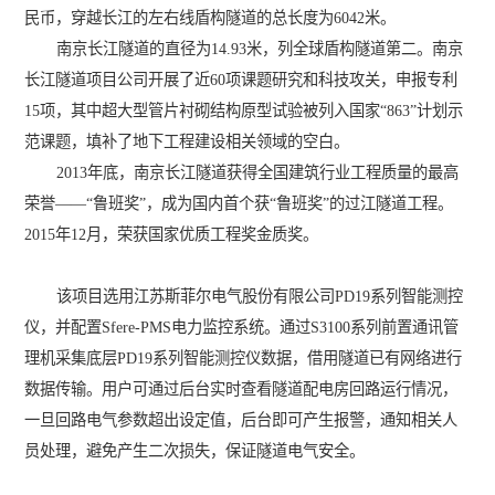
民币，穿越长江的左右线盾构隧道的总长度为6042米。
南京长江隧道的直径为14.93米，列全球盾构隧道第二。南京
长江隧道项目公司开展了近60项课题研究和科技攻关，申报专利
15项，其中超大型管片衬砌结构原型试验被列入国家“863”计划示
范课题，填补了地下工程建设相关领域的空白。
2013年底，南京长江隧道获得全国建筑行业工程质量的最高
荣誉——“鲁班奖”，成为国内首个获“鲁班奖”的过江隧道工程。
2015年12月，荣获国家优质工程奖金质奖。
该项目选用江苏斯菲尔电气股份有限公司PD19系列智能测控
仪，并配置Sfere-PMS电力监控系统。通过S3100系列前置通讯管
理机采集底层PD19系列智能测控仪数据，借用隧道已有网络进行
数据传输。用户可通过后台实时查看隧道配电房回路运行情况，
一旦回路电气参数超出设定值，后台即可产生报警，通知相关人
员处理，避免产生二次损失，保证隧道电气安全。